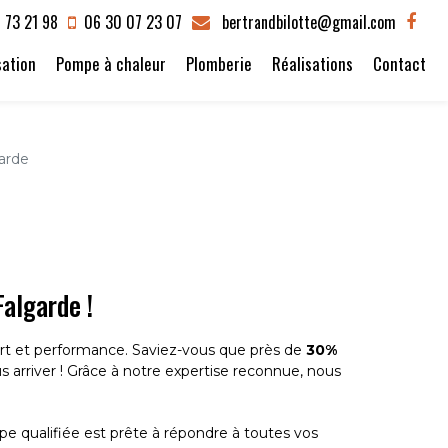
 73 21 98
06 30 07 23 07
bertrandbilotte@gmail.com
sation
Pompe à chaleur
Plomberie
Réalisations
Contact
garde
Falgarde !
fort et performance. Saviez-vous que près de
30%
s arriver ! Grâce à notre expertise reconnue, nous
pe qualifiée est prête à répondre à toutes vos