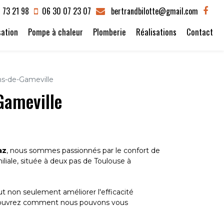
 73 21 98
06 30 07 23 07
bertrandbilotte@gmail.com
sation
Pompe à chaleur
Plomberie
Réalisations
Contact
ns-de-Gameville
Gameville
az
, nous sommes passionnés par le confort de
liale, située à deux pas de Toulouse à
 non seulement améliorer l'efficacité
découvrez comment nous pouvons vous