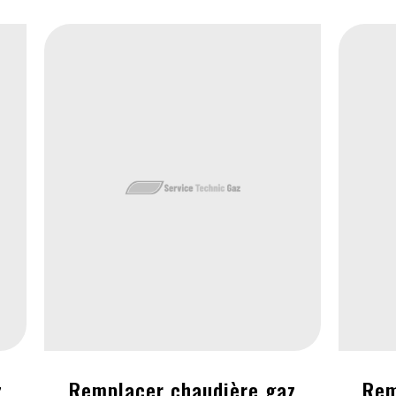
z
Remplacer chaudière gaz
Rem